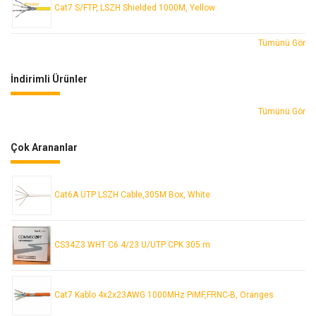
Cat7 S/FTP, LSZH Shielded 1000M, Yellow
Tümünü Gör
İndirimli Ürünler
Tümünü Gör
Çok Arananlar
Cat6A UTP LSZH Cable,305M Box, White
CS34Z3 WHT C6 4/23 U/UTP CPK 305 m
Cat7 Kablo 4x2x23AWG 1000MHz PiMF,FRNC-B, Oranges