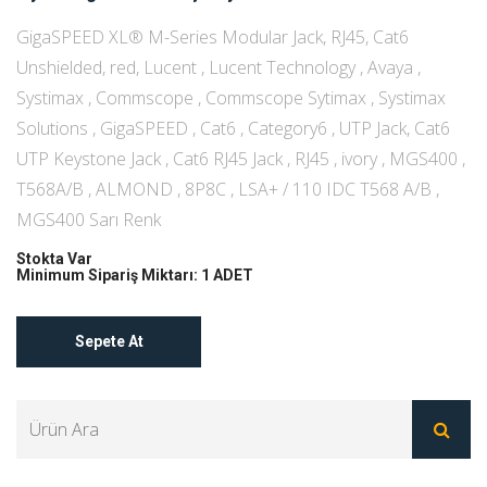
GigaSPEED XL® M-Series Modular Jack, RJ45, Cat6
Unshielded, red, Lucent , Lucent Technology , Avaya ,
Systimax , Commscope , Commscope Sytimax , Systimax
Solutions , GigaSPEED , Cat6 , Category6 , UTP Jack, Cat6
UTP Keystone Jack , Cat6 RJ45 Jack , RJ45 , ivory , MGS400 ,
T568A/B , ALMOND , 8P8C , LSA+ / 110 IDC T568 A/B ,
MGS400 Sarı Renk
Stokta Var
Minimum Sipariş Miktarı: 1 ADET
Sepete At