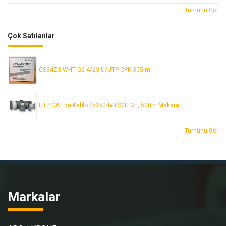
Tümünü Gör
Çok Satılanlar
CS34Z3 WHT C6 4/23 U/UTP CPK 305 m
UTP CAT 5e Kablo 4x2x24# LS0H Gri, 500m Makara
Tümünü Gör
Markalar