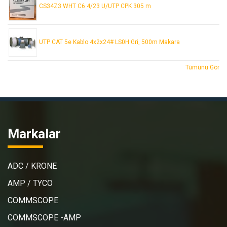
CS34Z3 WHT C6 4/23 U/UTP CPK 305 m
UTP CAT 5e Kablo 4x2x24# LS0H Gri, 500m Makara
Tümünü Gör
Markalar
ADC / KRONE
AMP / TYCO
COMMSCOPE
COMMSCOPE -AMP