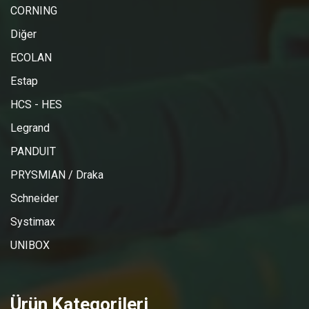
CORNING
Diğer
ECOLAN
Estap
HCS - HES
Legrand
PANDUIT
PRYSMIAN / Draka
Schneider
Systimax
UNIBOX
Ürün Kategorileri