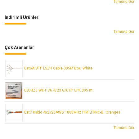
Tümünü Gör
İndirimli Ürünler
Tümünü Gör
Çok Arananlar
Cat6A UTP LSZH Cable,305M Box, White
CS34Z3 WHT C6 4/23 U/UTP CPK 305 m
Cat7 Kablo 4x2x23AWG 1000MHz PiMF,FRNC-B, Oranges
Tümünü Gör