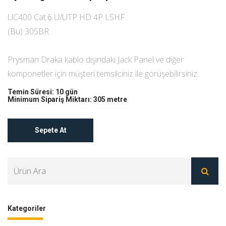
UC400 Cat.6 U/UTP HD 4P LSHF
(Bu) 305BR
Prysman Draka kablo dışındaki Jack Panel ve diğer
komponetler için müşteri temsilciniz ile görüşebilirsiniz.
Temin Süresi: 10 gün
Minimum Sipariş Miktarı: 305 metre
Sepete At
Kategoriler