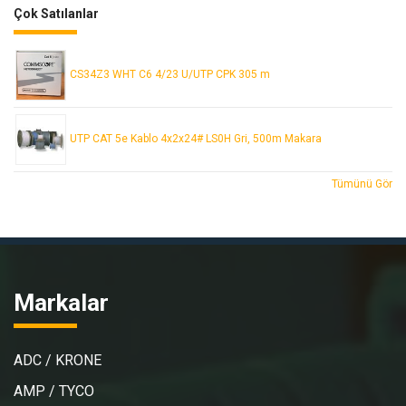
Çok Satılanlar
CS34Z3 WHT C6 4/23 U/UTP CPK 305 m
UTP CAT 5e Kablo 4x2x24# LS0H Gri, 500m Makara
Tümünü Gör
Markalar
ADC / KRONE
AMP / TYCO