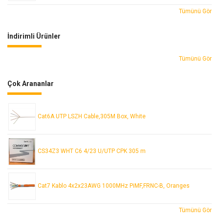
Tümünü Gör
İndirimli Ürünler
Tümünü Gör
Çok Arananlar
Cat6A UTP LSZH Cable,305M Box, White
CS34Z3 WHT C6 4/23 U/UTP CPK 305 m
Cat7 Kablo 4x2x23AWG 1000MHz PiMF,FRNC-B, Oranges
Tümünü Gör