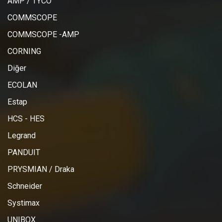
AMP / TYCO
COMMSCOPE
COMMSCOPE -AMP
CORNING
Diğer
ECOLAN
Estap
HCS - HES
Legrand
PANDUIT
PRYSMIAN / Draka
Schneider
Systimax
UNIBOX