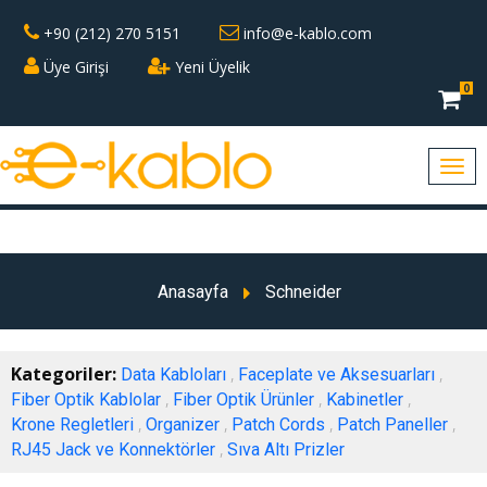
+90 (212) 270 5151
info@e-kablo.com
Üye Girişi
Yeni Üyelik
0
Anasayfa
Schneider
Kategoriler:
,
,
Data Kabloları
Faceplate ve Aksesuarları
,
,
,
Fiber Optik Kablolar
Fiber Optik Ürünler
Kabinetler
,
,
,
,
Krone Regletleri
Organizer
Patch Cords
Patch Paneller
,
RJ45 Jack ve Konnektörler
Sıva Altı Prizler